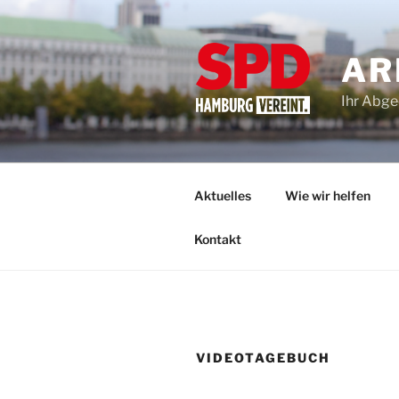
Zum
Inhalt
springen
AR
Ihr Abge
Aktuelles
Wie wir helfen
Kontakt
VIDEOTAGEBUCH