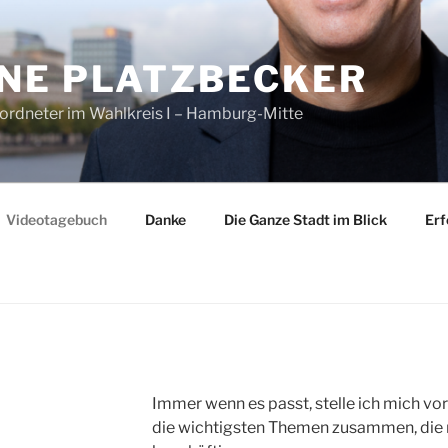
NE PLATZBECKER
ordneter im Wahlkreis I – Hamburg-Mitte
Videotagebuch
Danke
Die Ganze Stadt im Blick
Erf
Immer wenn es passt, stelle ich mich vo
die wichtigsten Themen zusammen, die 